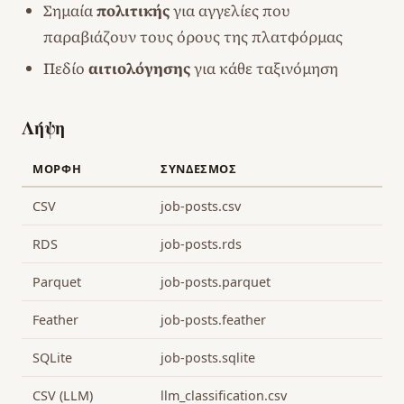
Σημαία
πολιτικής
για αγγελίες που
παραβιάζουν τους όρους της πλατφόρμας
Πεδίο
αιτιολόγησης
για κάθε ταξινόμηση
Λήψη
ΜΟΡΦΉ
ΣΎΝΔΕΣΜΟΣ
CSV
job-posts.csv
RDS
job-posts.rds
Parquet
job-posts.parquet
Feather
job-posts.feather
SQLite
job-posts.sqlite
CSV (LLM)
llm_classification.csv