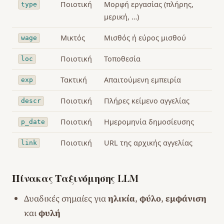
Ποιοτική
Μορφή εργασίας (πλήρης,
type
μερική, …)
Μικτός
Μισθός ή εύρος μισθού
wage
Ποιοτική
Τοποθεσία
loc
Τακτική
Απαιτούμενη εμπειρία
exp
Ποιοτική
Πλήρες κείμενο αγγελίας
descr
Ποιοτική
Ημερομηνία δημοσίευσης
p_date
Ποιοτική
URL της αρχικής αγγελίας
link
Πίνακας Ταξινόμησης LLM
Δυαδικές σημαίες για
ηλικία
,
φύλο
,
εμφάνιση
και
φυλή