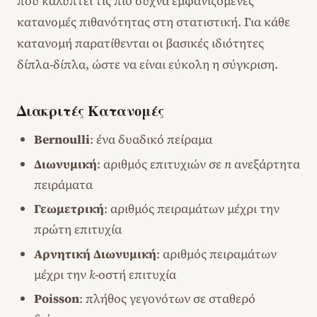
που καλύπτει τις πιο συχνά εμφανιζόμενες
κατανομές πιθανότητας στη στατιστική. Για κάθε
κατανομή παρατίθενται οι βασικές ιδιότητες
δίπλα-δίπλα, ώστε να είναι εύκολη η σύγκριση.
Διακριτές Κατανομές
Bernoulli
: ένα δυαδικό πείραμα
Διωνυμική
: αριθμός επιτυχιών σε
n
ανεξάρτητα
πειράματα
Γεωμετρική
: αριθμός πειραμάτων μέχρι την
πρώτη επιτυχία
Αρνητική Διωνυμική
: αριθμός πειραμάτων
μέχρι την
k
-οστή επιτυχία
Poisson
: πλήθος γεγονότων σε σταθερό