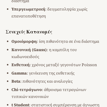
διάστημα
Υπεργεωμετρική
: δειγματοληψία χωρίς
επανατοποθέτηση
Συνεχείς Κατανομές
Ομοιόμορφη
: ίση πιθανότητα σε ένα διάστημα
Κανονική (Gauss)
: η καμπύλη του
κωδωνοειδούς
Εκθετική
: χρόνος μεταξύ γεγονότων Poisson
Gamma
: γενίκευση της εκθετικής
Beta
: πιθανότητες και αναλογίες
Chi-τετράγωνο
: άθροισμα τετραγώνων
τυπικών κανονικών
t Student
: στατιστική συμπέρανση με άγνωστη