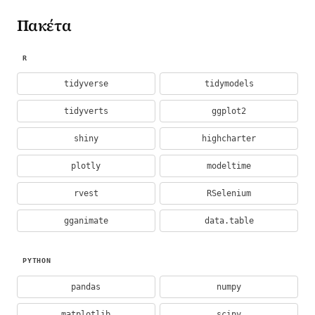
Πακέτα
R
tidyverse
tidymodels
tidyverts
ggplot2
shiny
highcharter
plotly
modeltime
rvest
RSelenium
gganimate
data.table
PYTHON
pandas
numpy
matplotlib
scipy