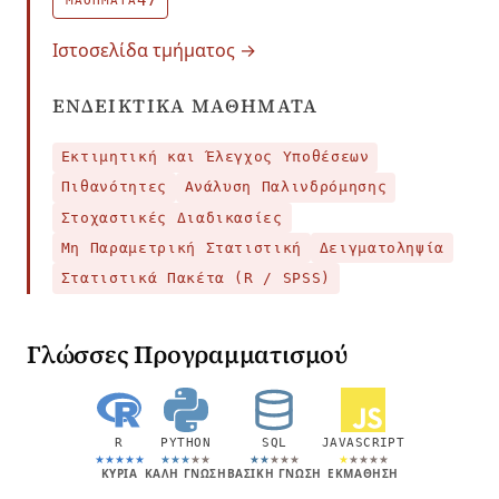
47
ΜΑΘΉΜΑΤΑ
Ιστοσελίδα τμήματος →
ΕΝΔΕΙΚΤΙΚΆ ΜΑΘΉΜΑΤΑ
Εκτιμητική και Έλεγχος Υποθέσεων
Πιθανότητες
Ανάλυση Παλινδρόμησης
Στοχαστικές Διαδικασίες
Μη Παραμετρική Στατιστική
Δειγματοληψία
Στατιστικά Πακέτα (R / SPSS)
Γλώσσες Προγραμματισμού
R
PYTHON
SQL
JAVASCRIPT
★
★
★
★
★
★
★
★
★
★
★
★
★
★
★
★
★
★
★
★
ΚΎΡΙΑ
ΚΑΛΉ ΓΝΏΣΗ
ΒΑΣΙΚΉ ΓΝΏΣΗ
ΕΚΜΆΘΗΣΗ