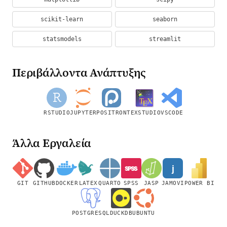
scikit-learn
seaborn
statsmodels
streamlit
Περιβάλλοντα Ανάπτυξης
RSTUDIO
JUPYTER
POSITRON
TEXSTUDIO
VSCODE
Άλλα Εργαλεία
GIT
GITHUB
DOCKER
LATEX
QUARTO
SPSS
JASP
JAMOVI
POWER BI
POSTGRESQL
DUCKDB
UBUNTU